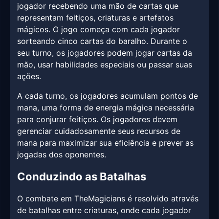
jogador recebendo uma mão de cartas que
representam feitiços, criaturas e artefatos
mágicos. O jogo começa com cada jogador
sorteando cinco cartas do baralho. Durante o
seu turno, os jogadores podem jogar cartas da
mão, usar habilidades especiais ou passar suas
ações.
A cada turno, os jogadores acumulam pontos de
mana, uma forma de energia mágica necessária
para conjurar feitiços. Os jogadores devem
gerenciar cuidadosamente seus recursos de
mana para maximizar sua eficiência e prever as
jogadas dos oponentes.
Conduzindo as Batalhas
O combate em TheMagicians é resolvido através
de batalhas entre criaturas, onde cada jogador