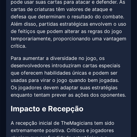
pode usar suas cartas para atacar e defender. As
cartas de criaturas têm valores de ataque e
defesa que determinam o resultado do combate.
Além disso, partidas estratégicas envolvem o uso
de feitiços que podem alterar as regras do jogo
temporariamente, proporcionando uma vantagem
crítica.
Para aumentar a diversidade no jogo, os
desenvolvedores introduziram cartas especiais
que oferecem habilidades únicas e podem ser
usadas para virar o jogo quando bem jogadas.
Os jogadores devem adaptar suas estratégias
enquanto tentam prever as ações dos oponentes.
Impacto e Recepção
A recepção inicial de TheMagicians tem sido
extremamente positiva. Críticos e jogadores