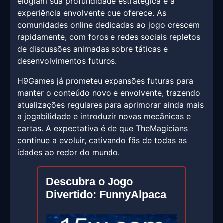
elogiam sua profundidade estratégica e a
experiência envolvente que oferece. As
comunidades online dedicadas ao jogo crescem
rapidamente, com foros e redes sociais repletos
de discussões animadas sobre táticas e
desenvolvimentos futuros.
H9Games já prometeu expansões futuras para
manter o conteúdo novo e envolvente, trazendo
atualizações regulares para aprimorar ainda mais
a jogabilidade e introduzir novas mecânicas e
cartas. A expectativa é de que TheMagicians
continue a evoluir, cativando fãs de todas as
idades ao redor do mundo.
Descubra o Jogo
Divertido: FunnyAlpaca