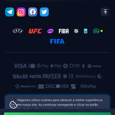
h9games utiliza cookies para oferecer a melhor experiência
em nosso site. Ao continuar navegando e clicar no botão
“Aceito”, você concorda com o uso de cookies.
h9games Cassinos Online nas Filipinas