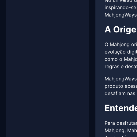
No universo d
inspirando-se
MahjongWays 
A Orig
O Mahjong ori
evolução digi
como o Mahjo
regras e desaf
MahjongWays i
produto acess
desafiam nas 
Entend
Para desfruta
Mahjong, Mahj