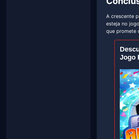
Conclu
A crescente p
esteja no jog
que promete c
Descu
Jogo 