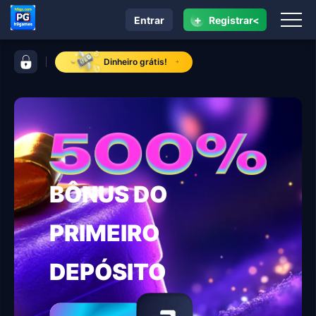
+
Entrar
Registrar<
navegação h9games
barra de controle h9games
Dinheiro grátis!
BÔNUS DO
PRIMEIRO
DEPÓSITO