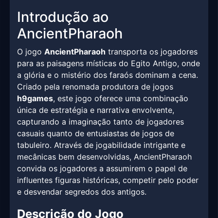
Introdução ao
AncientPharaoh
O jogo
AncientPharaoh
transporta os jogadores
para as paisagens místicas do Egito Antigo, onde
a glória e o mistério dos faraós dominam a cena.
Criado pela renomada produtora de jogos
h9games
, este jogo oferece uma combinação
única de estratégia e narrativa envolvente,
capturando a imaginação tanto de jogadores
casuais quanto de entusiastas de jogos de
tabuleiro. Através de jogabilidade intrigante e
mecânicas bem desenvolvidas, AncientPharaoh
convida os jogadores a assumirem o papel de
influentes figuras históricas, competir pelo poder
e desvendar segredos dos antigos.
Descrição do Jogo