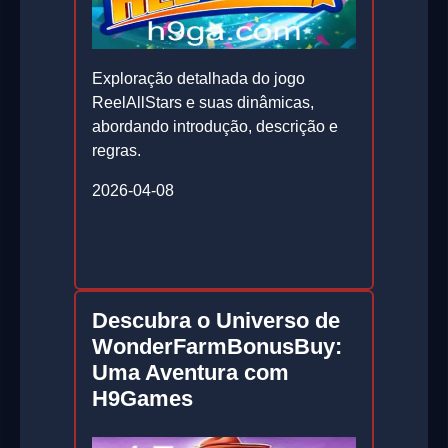
Exploração detalhada do jogo
ReelAllStars e suas dinâmicas,
abordando introdução, descrição e
regras.
2026-04-08
Descubra o Universo de
WonderFarmBonusBuy:
Uma Aventura com
H9Games