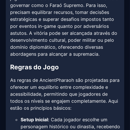
governar como o Faraó Supremo. Para isso,
precisam equilibrar recursos, tomar decisões
estratégicas e superar desafios impostos tanto
por eventos in-game quanto por adversários
astutos. A vitória pode ser alcançada através do
desenvolvimento cultural, poder militar ou pelo
domínio diplomático, oferecendo diversas
abordagens para alcançar a supremacia.
Regras do Jogo
As regras de AncientPharaoh são projetadas para
oferecer um equilíbrio entre complexidade e
acessibilidade, permitindo que jogadores de
todos os níveis se engajem completamente. Aqui
estão os princípios básicos:
Setup Inicial:
Cada jogador escolhe um
personagem histórico ou dinastia, recebendo