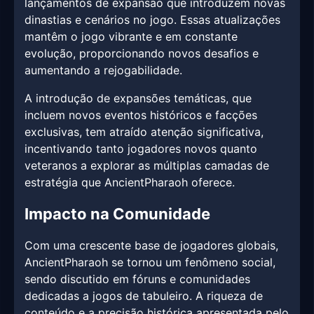
lançamentos de expansão que introduzem novas
dinastias e cenários no jogo. Essas atualizações
mantêm o jogo vibrante e em constante
evolução, proporcionando novos desafios e
aumentando a rejogabilidade.
A introdução de expansões temáticas, que
incluem novos eventos históricos e facções
exclusivas, tem atraído atenção significativa,
incentivando tanto jogadores novos quanto
veteranos a explorar as múltiplas camadas de
estratégia que AncientPharaoh oferece.
Impacto na Comunidade
Com uma crescente base de jogadores globais,
AncientPharaoh se tornou um fenômeno social,
sendo discutido em fóruns e comunidades
dedicadas a jogos de tabuleiro. A riqueza de
conteúdo e a precisão histórica apresentada pelo