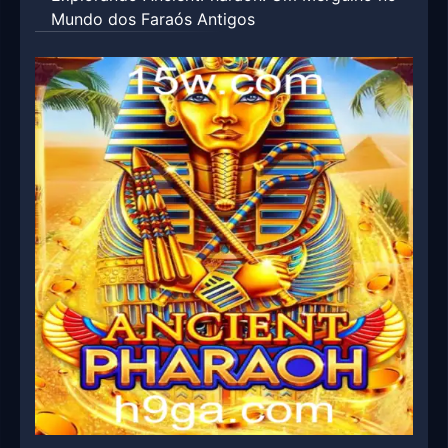
Mundo dos Faraós Antigos