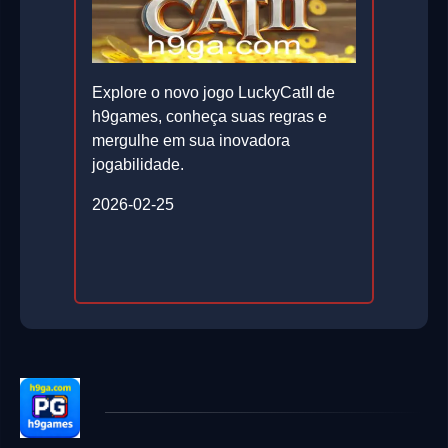
Explore o novo jogo LuckyCatII de
h9games, conheça suas regras e
mergulhe em sua inovadora
jogabilidade.
2026-02-25