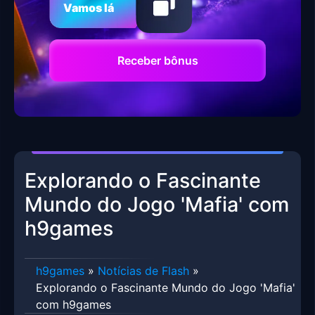
Vamos lá
Receber bônus
Explorando o Fascinante
Mundo do Jogo 'Mafia' com
h9games
h9games
»
Notícias de Flash
»
Explorando o Fascinante Mundo do Jogo 'Mafia'
com h9games