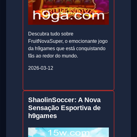
Descubra tudo sobre
FruitNovaSuper, o emocionante jogo
da h9games que está conquistando
fãs ao redor do mundo.
2026-03-12
ShaolinSoccer: A Nova
Sensação Esportiva de
h9games