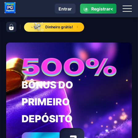
+
Entrar
Registrar<
navegação h9games
barra de controle h9games
Dinheiro grátis!
BÔNUS DO
PRIMEIRO
DEPÓSITO