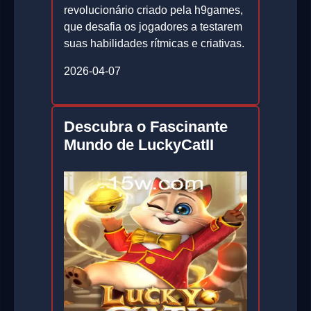
revolucionário criado pela h9games,
que desafia os jogadores a testarem
suas habilidades rítmicas e criativas.
2026-04-07
Descubra o Fascinante
Mundo de LuckyCatII