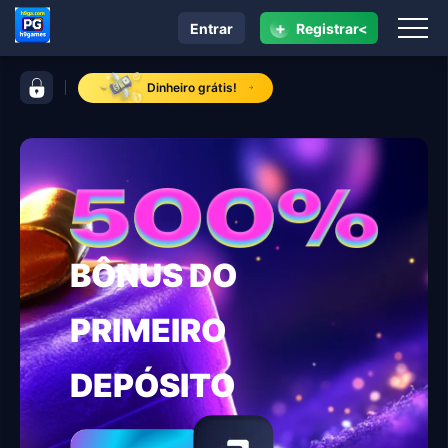
+
Entrar
Registrar<
navegação h9games
barra de controle h9games
Dinheiro grátis!
BÔNUS DO
PRIMEIRO
DEPÓSITO