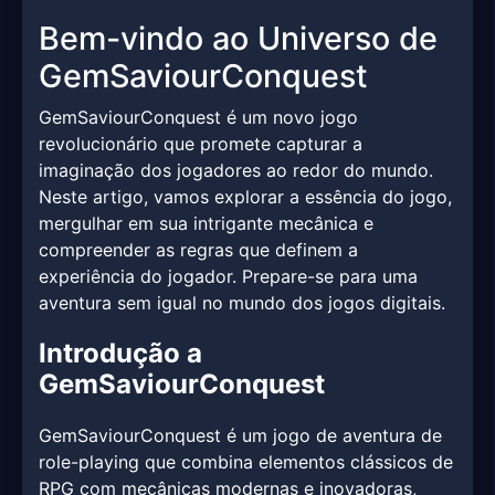
Bem-vindo ao Universo de
GemSaviourConquest
GemSaviourConquest é um novo jogo
revolucionário que promete capturar a
imaginação dos jogadores ao redor do mundo.
Neste artigo, vamos explorar a essência do jogo,
mergulhar em sua intrigante mecânica e
compreender as regras que definem a
experiência do jogador. Prepare-se para uma
aventura sem igual no mundo dos jogos digitais.
Introdução a
GemSaviourConquest
GemSaviourConquest é um jogo de aventura de
role-playing que combina elementos clássicos de
RPG com mecânicas modernas e inovadoras,