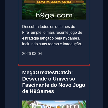
Descubra todos os detalhes do
FireTemple, o mais recente jogo de
estratégia lançado pela h9games,
incluindo suas regras e introdução.
2026-03-04
MegaGreatestCatch:
Desvende o Universo
Fascinante do Novo Jogo
de H9Games