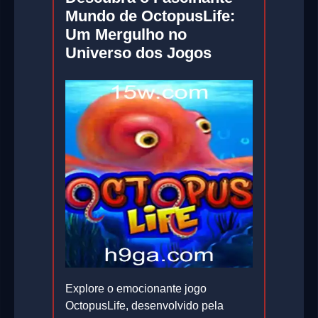
Mundo de OctopusLife:
Um Mergulho no
Universo dos Jogos
Explore o emocionante jogo
OctopusLife, desenvolvido pela