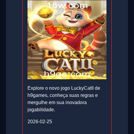
Explore o novo jogo LuckyCatII de
h9games, conheça suas regras e
mergulhe em sua inovadora
jogabilidade.
2026-02-25