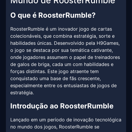
Mundo de RoosterRumble
O que é RoosterRumble?
RoosterRumble é um inovador jogo de cartas
colecionáveis, que combina estratégia, sorte e
habilidades únicas. Desenvolvido pela H9Games,
o jogo se destaca por sua temática cativante,
onde jogadores assumem o papel de treinadores
de galos de briga, cada um com habilidades e
forças distintas. Este jogo atraente tem
conquistado uma base de fãs crescente,
especialmente entre os entusiastas de jogos de
estratégia.
Introdução ao RoosterRumble
Lançado em um período de inovação tecnológica
no mundo dos jogos, RoosterRumble se