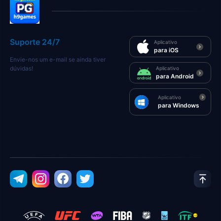
Suporte 24/7
Aplicativo
para iOS
Envie-nos um e-mail se ainda tiver
dúvidas!
Aplicativo
para Android
Aplicativo
para Windows