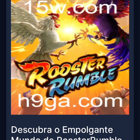
Descubra o Empolgante